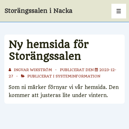
↓
Storängssalen i Nacka
Hoppa
ME
till
huvudinnehåll
Ny hemsida för
Storängssalen
INGVAR WIKSTRÖM
PUBLICERAT DEN
2023-12-
27
PUBLICERAT I
SYSTEMINFORMATION
Som ni märker förnyar vi vår hemsida. Den
kommer att justeras lite under vintern.