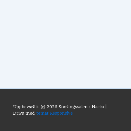
Upphovsrätt © 2026
Storängssalen i Nacka
|
Drivs med
temat Responsive